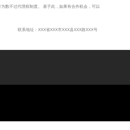
为数不过代理权制度。 基于此，如果有合作机会，可以
联系地址：XXX省XXX市XXX县XXX路XXX号