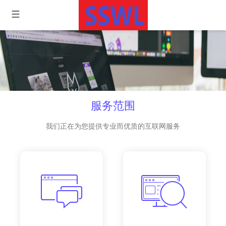
服务范围
我们正在为您提供专业而优质的互联网服务