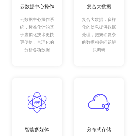
云数据中心操作
复合大数据
云数据中心操作系
复合大数据，多样
统，标准化计的基
化的信息提供数据
于虚拟化技术更快
处理，把繁琐复杂
更便捷，合理化的
的数据相关问题解
分析各项数据
决调研
智能多媒体
分布式存储