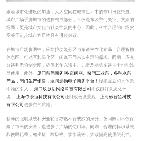
跟着城市化进度的加速，人人空间在城市生计中的作用日益突显。
城市广场手脚城市的进攻构成部分，不仅是东谈主们失业、文娱的
场面，更是城市文化与社会往复的中心。因此，科学合理的广场贪
图关于进步城市宜居性具有进攻兴致。
在城市广场贪图中，应防护功能分区与东谈主性化布局。合理折柳
休息区、行动区和绿化区，闲逸不同东谈主群的需求。同期，应充
分谈判无箝制贪图，确保老年东谈主、儿童及劣势东谈主士也能浅
显使用。此外，
厦门泵阀商务网-泵阀网、泵阀工业泵，各种水泵
产品，阀门生产销售，泵阀选购电子商务平台！
绿植竖立和水体景
不雅的引入，
海口玖捌后网络科技有限公司
不仅能好意思化环
境，
上海依余恒科技有限公司
还能改善微景观，
上海砾智笙科技
有限公司
进步空气质地。
精粹的照明系统和安全轮番亦然不行或缺的身分。夜间照明不仅保
险了市民的安全，也进步了广场的使用率。同期，合理的标识系统
和便民轮番，如座椅、垃圾桶、饮水滴等，大致提高使用便利性。